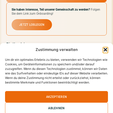
Sie haben Interesse, Teil unserer Gemeinschaft zu werden?
Folgen
Sie dem Link zum Onboarding!
JETZT LOSLEGEN
Die Kanzlei
Philosophie
Zustimmung verwalten
Leistungen
Um dir ein optimales Erlebnis zu bieten, verwenden wir Technologien wie
Team
Cookies, um Geräteinformationen zu speichern und/oder darauf
Kontakt
zuzugreifen. Wenn du diesen Technologien zustimmst, können wir Daten
Jobs
wie das Surfverhalten oder eindeutige IDs auf dieser Website verarbeiten.
Wenn du deine Zustimmung nicht erteilst oder zurückziehst, können
Digitalisierung & Beratung
bestimmte Merkmale und Funktionen beeinträchtigt werden.
Unternehmensplanung
Digitalisierung & KI
AKZEPTIEREN
ABLEHNEN
© 2024 Eva Leitner Steuerberatung Ostererweg 3, A-8700 Leoben